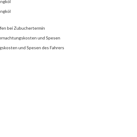
ongköl
ongköl
afen bei Zubuchertermin
Übernachtungskosten und Spesen
ngskosten und Spesen des Fahrers