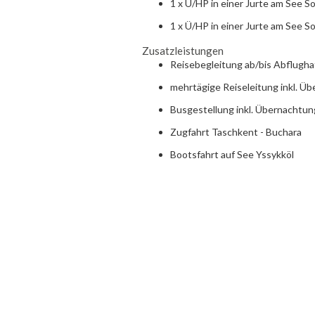
1 x Ü/HP in einer Jurte am See S
1 x Ü/HP in einer Jurte am See S
Zusatzleistungen
Reisebegleitung ab/bis Abflugh
mehrtägige Reiseleitung inkl. 
Busgestellung inkl. Übernachtu
Zugfahrt Taschkent - Buchara
Bootsfahrt auf See Yssykköl