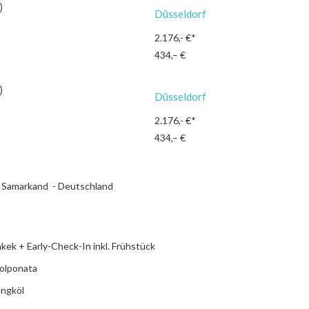
)
Düsseldorf
2.176,- €*
434,– €
)
Düsseldorf
2.176,- €*
434,– €
 | Samarkand - Deutschland
hkek + Early-Check-In inkl. Frühstück
holponata
ongköl