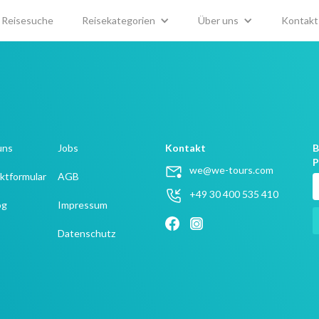
Reisesuche
Reisekategorien
Über uns
Kontakt
uns
Jobs
Kontakt
B
P
we@we-tours.com
ktformular
AGB
+49 30 400 535 410
og
Impressum
Datenschutz