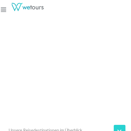
Gruppenreisen mit dem "Wir-
Gefühl"
Ihr B2B-Partner für Gruppenreisen nach
Deutschland, Europa & zu
ausgewählten Ferndestinationen
Unsere Reisedestinationen im Überblick