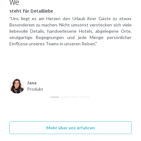
We
steht für Detailliebe
st
ser
"Uns liegt es am Herzen den Urlaub ihrer Gäste zu etwas
"W
ll
Besonderem zu machen. Nicht umsonst verstecken sich viele
fr
ge
liebevolle Details, handverlesene Hotels, abgelegene Orte,
wo
für
einzigartige Begegnungen und jede Menge persönlicher
Pa
hre
Einflüsse unseres Teams in unseren Reisen."
Ih
ei
Jana
Produkt
Mehr über uns erfahren