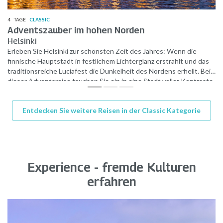
4
TAGE
CLASSIC
Adventszauber im hohen Norden
Helsinki
Erleben Sie Helsinki zur schönsten Zeit des Jahres: Wenn die
finnische Hauptstadt in festlichem Lichterglanz erstrahlt und das
traditionsreiche Luciafest die Dunkelheit des Nordens erhellt. Bei
dieser Adventsreise tauchen Sie ein in eine Stadt voller Kontraste
– zwischen schneebedeckten Domplätzen, dem bunten Treiben
des Weihnachtsmarkts auf dem Senatsplatz und der einzigartigen
Entdecken Sie weitere Reisen in der Classic Kategorie
Ruhe der nordischen Winterlandschaft. Eine Reise, die Leib und
Seele mit Weihnachtsmagie verzaubert.
Experience - fremde Kulturen
erfahren