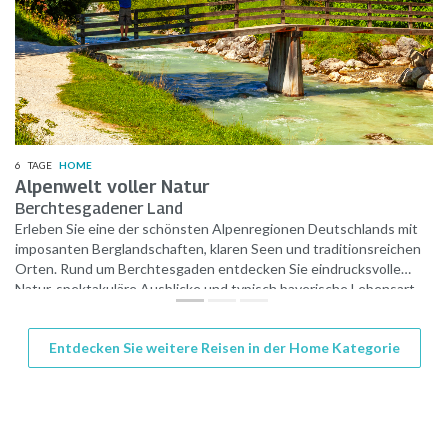
6
TAGE
HOME
Alpenwelt voller Natur
Berchtesgadener Land
Erleben Sie eine der schönsten Alpenregionen Deutschlands mit
imposanten Berglandschaften, klaren Seen und traditionsreichen
Orten. Rund um Berchtesgaden entdecken Sie eindrucksvolle
Natur, spektakuläre Ausblicke und typisch bayerische Lebensart.
Ob malerische Täler, historische Stätten oder alpine
Panoramastraßen – diese Reise vereint Erholung und
Entdecken Sie weitere Reisen in der Home Kategorie
unvergessliche Naturerlebnisse.