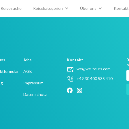
Reisesuche
Reisekategorien
Über uns
Kontakt
uns
Jobs
Kontakt
B
P
we@we-tours.com
ktformular
AGB
+49 30 400 535 410
og
Impressum
Datenschutz