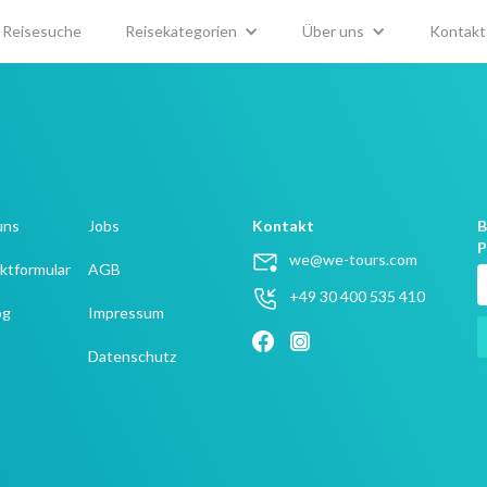
Reisesuche
Reisekategorien
Über uns
Kontakt
uns
Jobs
Kontakt
B
P
we@we-tours.com
ktformular
AGB
+49 30 400 535 410
og
Impressum
Datenschutz