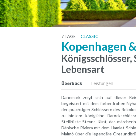
7
TAGE
CLASSIC
Kopenhagen &
Königsschlösser, 
Lebensart
Überblick
Leistungen
Dänemark zeigt sich auf dieser Rei
begeistert mit dem farbenfrohen Nyh
den prächtigen Schlössern des Rokokov
zu bieten: königliche Barockschlös
Steilküste Stevns Klint, das märche
Dänische Riviera mit dem Hamlet-Schl
Malmö über die legendäre Öresundbrü