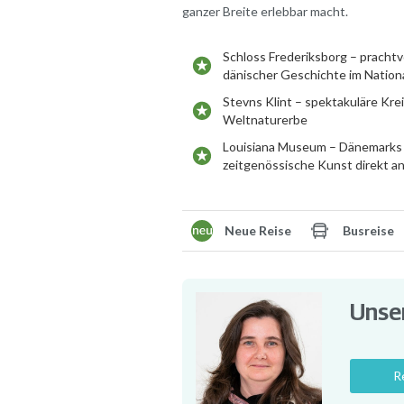
ganzer Breite erlebbar macht.
Schloss Frederiksborg – prachtv
dänischer Geschichte im Natio
Stevns Klint – spektakuläre Kr
Weltnaturerbe
Louisiana Museum – Dänemarks
zeitgenössische Kunst direkt a
Neue Reise
Busreise
Unser
R