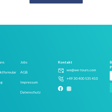
uns
Jobs
Kontakt
B
P
we@we-tours.com
ktformular
AGB
+49 30 400 535 410
og
Impressum
Datenschutz